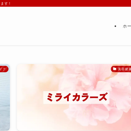
します！
ホ
イク
美容健