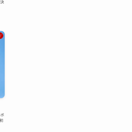
解決
康
ーポ
初