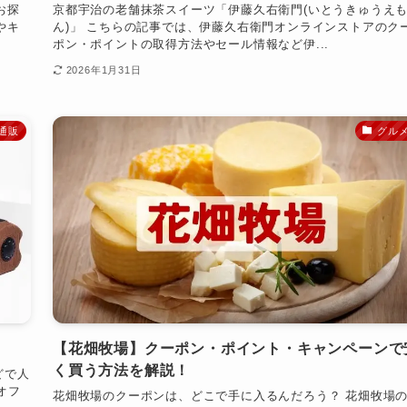
お探
京都宇治の老舗抹茶スイーツ「伊藤久右衛門(いとうきゅうえ
やキ
ん)」 こちらの記事では、伊藤久右衛門オンラインストアのク
ポン・ポイントの取得方法やセール情報など伊...
2026年1月31日
通販
グル
【花畑牧場】クーポン・ポイント・キャンペーンで
く買う方法を解説！
どで人
ーオフ
花畑牧場のクーポンは、どこで手に入るんだろう？ 花畑牧場