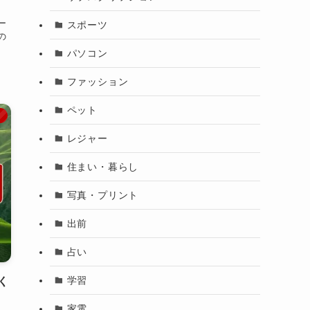
ー
スポーツ
の
パソコン
ファッション
ペット
メ
レジャー
住まい・暮らし
写真・プリント
出前
占い
学習
く
家電