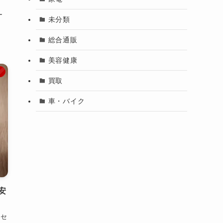
も
ー
未分類
総合通販
美容健康
メ
買取
車・バイク
安
のセ