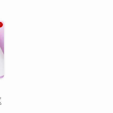
ト
・
？
る