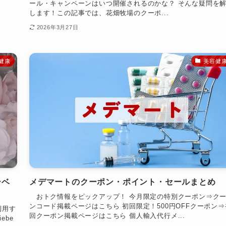
ール・キャンペーンはいつ開催されるのかな？ そんな疑問を
します！この記事では、花畑牧場のクーポ...
2026年3月27日
健康
美容健
ーベ
メデマートのクーポン・ポイント・セールまとめ
おトク情報をピックアップ！ 今月限定の特別クーポン⇒ク
ンコード掲載ページはこちら 初回限定！500円OFFクーポン⇒
利用す
回クーポン掲載ページはこちら 個人輸入代行メ...
ebe