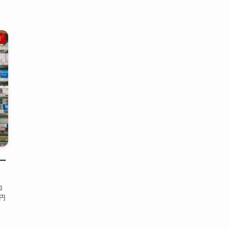
康
ー
加
0円